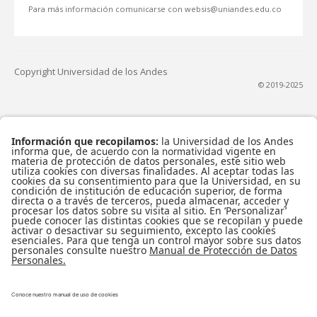
Para más información comunicarse con websis@uniandes.edu.co
Copyright Universidad de los Andes
© 2019-2025
Apoyo Financiero
|
Adminisiones y Registro
|
Biblioteca
|
Sicuaplus
|
Agenda y Eventos
|
Decanatura de Estudiantes
Universidad de los Andes | Vigilada Mineducación
Reconocimiento como Universidad: Decreto 1297 del 30 de mayo de
1964.
Reconocimiento personería jurídica: Resolución 28 del 23 de febrero